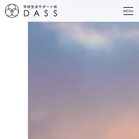
MENU
HOME
DASSハイスクール（高等部）
DASSカレッジ（大学部）
DASS語学留学
お知らせ
進学実績
アクセス