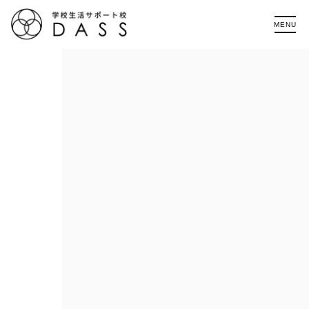
MENU
HOME
DASSハイスクール（高等部）
DASSカレッジ（大学部）
DASS語学留学
お知らせ
進学実績
アクセス